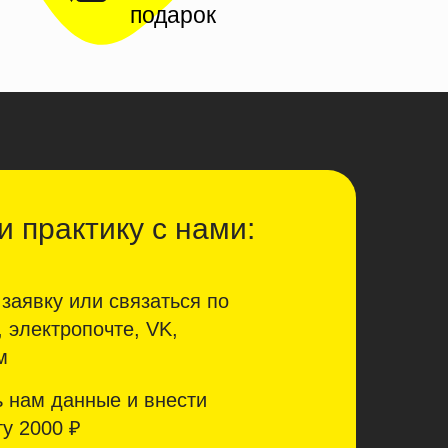
подарок
 практику с нами:
заявку или связаться по
 электропочте, VK,
м
 нам данные и внести
у 2000 ₽