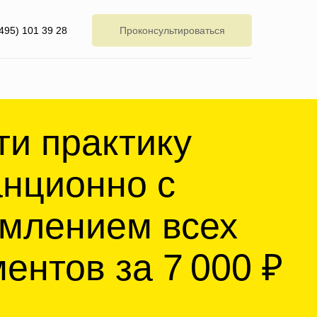
Проконсультироваться
(495) 101 39 28
рактику
онно с
ием всех
ов
за 7 000 ₽
ктики. Заключили договор.