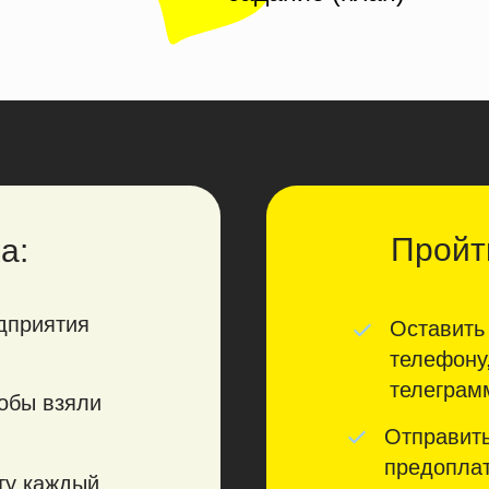
Пройти
а:
дприятия
Оставить 
телефону,
телеграм
обы взяли
Отправить
предоплат
ту каждый