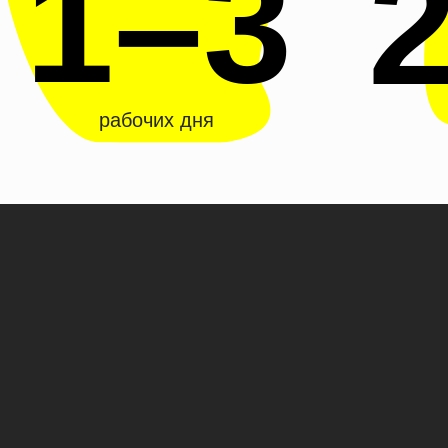
1
–
3
2
рабочих дня