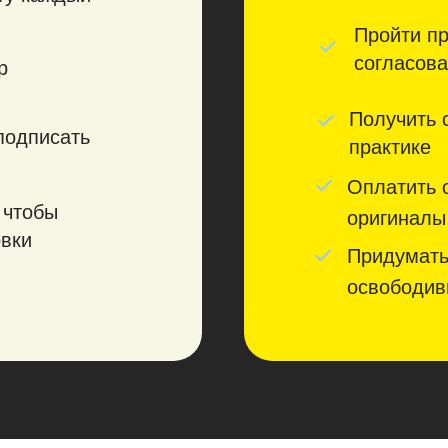
Пройти пр
согласов
р
Получить 
подписать
практике
Оплатить о
 чтобы
оригиналы
овки
Придумать,
освободив