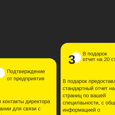
В подарок
3
отчет на 20 
Подтверждение
от предприятия
В подарок предостав
стандартный отчет на
страниц по вашей
 контакты директора
специлаьности, с об
ании для связи с
информацией о