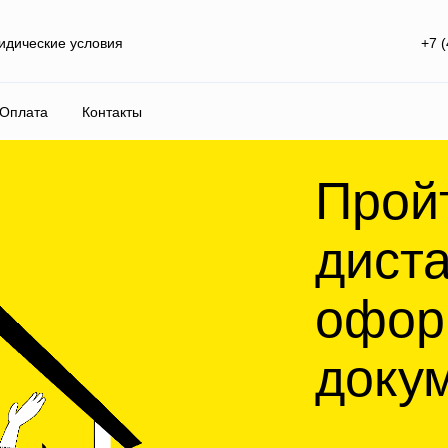
дические условия
+7 
Оплата
Контакты
Пройти п
дистанци
оформлен
документ
Согласовали базу пра