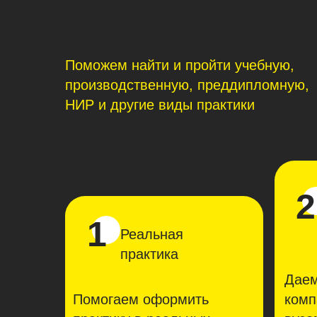
Поможем найти и пройти учебную,
производственную, преддипломную,
НИР и другие виды практики
2
1
Реальная
практика
Даем
Помогаем оформить
комп