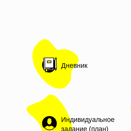
Дневник
Индивидуальное
задание (план)