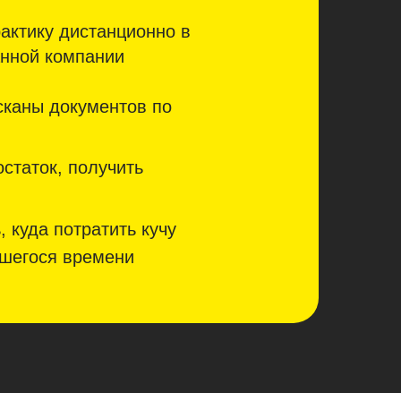
актику дистанционно в
анной компании
сканы документов по
статок, получить
 куда потратить кучу
шегося времени